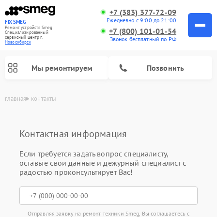
+7 (383) 377-72-09
Ежедневно с 9:00 до 21:00
FIX-SMEG
Ремонт устройств Smeg
+7 (800) 101-01-54
Специализированный
cервисный центр г.
Звонок бесплатный по РФ
Новосибирск
Мы ремонтируем
Позвонить
главная
контакты
Контактная информация
Если требуется задать вопрос специалисту,
оставьте свои данные и дежурный специалист с
радостью проконсультирует Вас!
Ремонт микроволновых печей Smeg
Ремонт варочных панелей Smeg
Ремонт посудомоечных машин Smeg
Ремонт стиральных машин Smeg
Отправляя заявку на ремонт техники Smeg, Вы соглашаетесь с