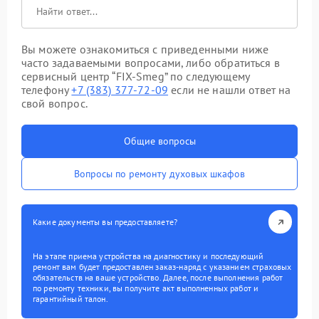
Вы можете ознакомиться с приведенными ниже
часто задаваемыми вопросами, либо обратиться в
сервисный центр “FIX-Smeg” по следующему
телефону
+7 (383) 377-72-09
если не нашли ответ на
свой вопрос.
Общие вопросы
Вопросы по ремонту духовых шкафов
Какие документы вы предоставляете?
На этапе приема устройства на диагностику и последующий
ремонт вам будет предоставлен заказ-наряд с указанием страховых
обязательств на ваше устройство. Далее, после выполнения работ
по ремонту техники, вы получите акт выполненных работ и
гарантийный талон.