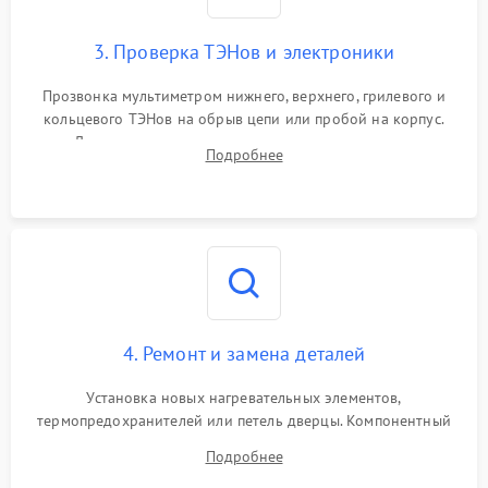
3. Проверка ТЭНов и электроники
Прозвонка мультиметром нижнего, верхнего, грилевого и
кольцевого ТЭНов на обрыв цепи или пробой на корпус.
Диагностика термостата, датчиков температуры,
Подробнее
переключателя режимов и мотора конвекции.
4. Ремонт и замена деталей
Установка новых нагревательных элементов,
термопредохранителей или петель дверцы. Компонентный
ремонт электронного модуля управления, замена
Подробнее
выгоревших реле, восстановление контактов и замена