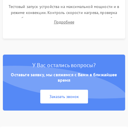
Тестовый запуск устройства на максимальной мощности и в
режиме конвекции. Контроль скорости нагрева, проверка
срабатывания термостата при достижении заданной
Подробнее
температуры и тест на отсутствие утечек тока.
У Вас остались вопросы?
Оставьте заявку, мы свяжемся с Вами в ближайшее
время
Заказать звонок