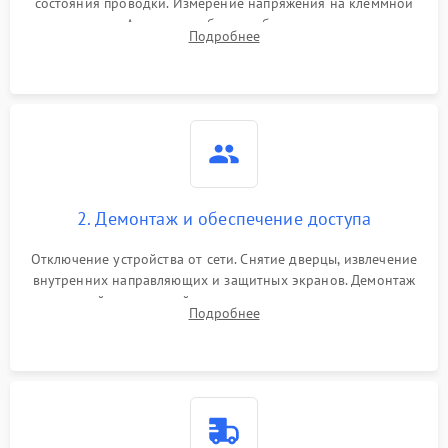
состояния проводки. Измерение напряжения на клеммной
колодке. Анализ жалоб на проблемы с нагревом,
Подробнее
конвекцией, панелью управления или блокировкой дверцы.
2. Демонтаж и обеспечение доступа
Отключение устройства от сети. Снятие дверцы, извлечение
внутренних направляющих и защитных экранов. Демонтаж
задней или верхней панели для прямого доступа к
Подробнее
нагревательным элементам, плате и вентиляторам.