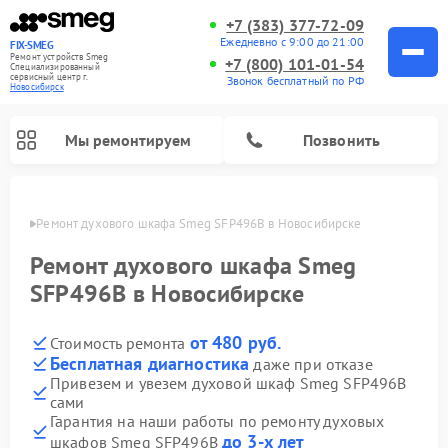
+7 (383) 377-72-09
Ежедневно с 9:00 до 21:00
FIX-SMEG
Ремонт устройств Smeg
+7 (800) 101-01-54
Специализированный
cервисный центр г.
Звонок бесплатный по РФ
Новосибирск
Мы ремонтируем
Позвонить
ирске
Ремонт духового шкафа Smeg SFP496B в Новосибирске
Ремонт духового шкафа Smeg
SFP496B в Новосибирске
от 480 руб.
Стоимость ремонта
Бесплатная диагностика
даже при отказе
Привезем и увезем духовой шкаф Smeg SFP496B
сами
Ремонт микроволновых печей Smeg
Ремонт варочных панелей Smeg
Ремонт посудомоечных машин Smeg
Ремонт стиральных машин Smeg
Гарантия на наши работы по ремонту духовых
до 3-х лет
шкафов Smeg SFP496B