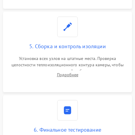
уплотнителя.
5. Сборка и контроль изоляции
Установка всех узлов на штатные места. Проверка
целостности теплоизоляционного контура камеры, чтобы
исключить перегрев кухонной мебели и потерю тепла.
Подробнее
Надежная фиксация клемм и сборка корпуса шкафа.
6. Финальное тестирование