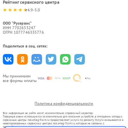
Рейтинг сервисного центра
4.9-5.0
ООО "Русервис"
ИНН 7702633247
ОГРН 1077746335776
Поделиться в соц. сетях:
Мы принимаем
все формы оплаты
Политика конфиденциальности
Вся информация на сайте носит исключительно справочный характер.
Товарные знаки используются исключительно для описания устройств, в отношении которых
сервисные центры nsk.smeg-fixim.ru предоставляют услуги по ремонту. Услуги оказываются в
неавторизованных сервисных центрах nsk.smeg-fixim.ru, которые не связаны с
правообладателями товарных знаков или их официальными представителями.