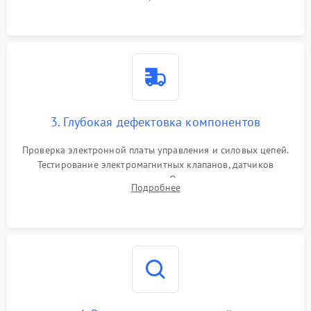
Промывка дренажных каналов и фильтров с использованием
специализированной химии.
3. Глубокая дефектовка компонентов
Проверка электронной платы управления и силовых цепей.
Тестирование электромагнитных клапанов, датчиков
температуры и расходомера. Оценка степени износа
Подробнее
жерновов кофемолки, уплотнительных колец гидросистемы
и шестерней редуктора.