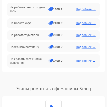
Не работает насос подачи
Проблемы с водой
1800 ₽
Подробнее →
воды
Проблемы с капучинатором и паром
Не подает кофе
2100 ₽
Подробнее →
Управление и электроника
Не работает дисплей
2500 ₽
Подробнее →
Программное обеспечение
Плохо взбивает пену
1800 ₽
Подробнее →
Не срабатывает кнопка
1400 ₽
Подробнее →
включения
Запах гари при работе
1800 ₽
Подробнее →
Постоянные сбои в работе
1500 ₽
Подробнее →
Этапы ремонта кофемашины Smeg