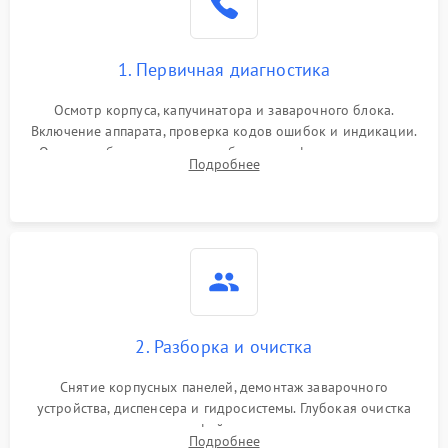
1. Первичная диагностика
Осмотр корпуса, капучинатора и заварочного блока.
Включение аппарата, проверка кодов ошибок и индикации.
Оценка работы помпы, термоблока и кофемолки на слух.
Подробнее
Измерение температуры и давления воды для выявления
локализации поломки.
2. Разборка и очистка
Снятие корпусных панелей, демонтаж заварочного
устройства, диспенсера и гидросистемы. Глубокая очистка
внутренних узлов от кофейных масел, жмыха и накипи.
Подробнее