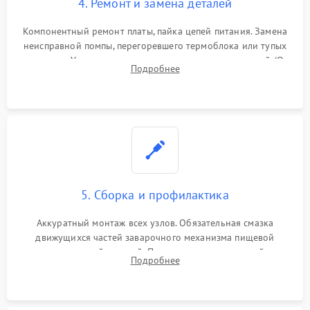
4. Ремонт и замена деталей
Компонентный ремонт платы, пайка цепей питания. Замена
неисправной помпы, перегоревшего термоблока или тупых
жерновов. Установка новых силиконовых уплотнителей (O-
Подробнее
ring) и тефлоновых трубок для надежного устранения
протечек.
5. Сборка и профилактика
Аккуратный монтаж всех узлов. Обязательная смазка
движущихся частей заварочного механизма пищевой
силиконовой смазкой. Проведение программной
Подробнее
декальцинации и очистки системы от кофейных масел.
Надежная фиксация всех соединений.