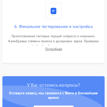
6. Финальное тестирование и настройка
Приготовление тестовых порций эспрессо и капучино.
Калибровка степени помола и дозировки зерна. Проверка
плотности кофейной таблетки, температуры напитка и
Подробнее
качества молочной пены. Контроль отсутствия посторонних
шумов и протечек.
У Вас остались вопросы?
Оставьте заявку, мы свяжемся с Вами в ближайшее
время