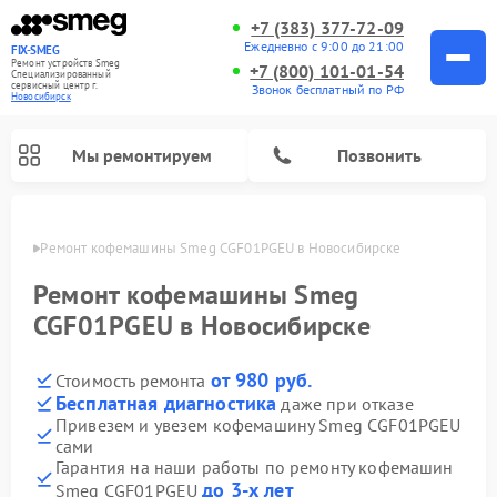
+7 (383) 377-72-09
Ежедневно с 9:00 до 21:00
FIX-SMEG
Ремонт устройств Smeg
+7 (800) 101-01-54
Специализированный
cервисный центр г.
Звонок бесплатный по РФ
Новосибирск
Мы ремонтируем
Позвонить
ирске
Ремонт кофемашины Smeg CGF01PGEU в Новосибирске
Ремонт кофемашины Smeg
CGF01PGEU в Новосибирске
от 980 руб.
Стоимость ремонта
Бесплатная диагностика
даже при отказе
Привезем и увезем кофемашину Smeg CGF01PGEU
сами
Ремонт посудомоечных машин Smeg
Ремонт стиральных машин Smeg
Ремонт микроволновых печей Smeg
Ремонт варочных панелей Smeg
Гарантия на наши работы по ремонту кофемашин
до 3-х лет
Smeg CGF01PGEU