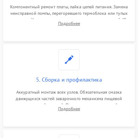
Компонентный ремонт платы, пайка цепей питания. Замена
неисправной помпы, перегоревшего термоблока или тупых
жерновов. Установка новых силиконовых уплотнителей (O-
Подробнее
ring) и тефлоновых трубок для надежного устранения
протечек.
5. Сборка и профилактика
Аккуратный монтаж всех узлов. Обязательная смазка
движущихся частей заварочного механизма пищевой
силиконовой смазкой. Проведение программной
Подробнее
декальцинации и очистки системы от кофейных масел.
Надежная фиксация всех соединений.