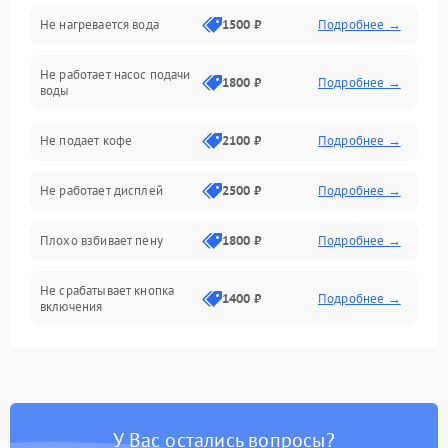
Не нагревается вода
1500 ₽
Подробнее →
Включение и работа
Не работает насос подачи
Проблемы с водой
1800 ₽
Подробнее →
воды
Проблемы с капучинатором и паром
Не подает кофе
2100 ₽
Подробнее →
Управление и электроника
Не работает дисплей
2500 ₽
Подробнее →
Программное обеспечение
Плохо взбивает пену
1800 ₽
Подробнее →
Не срабатывает кнопка
1400 ₽
Подробнее →
включения
Запах гари при работе
1800 ₽
Подробнее →
Постоянные сбои в работе
1500 ₽
Подробнее →
У Вас остались вопросы?