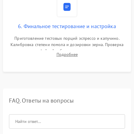
6. Финальное тестирование и настройка
Приготовление тестовых порций эспрессо и капучино.
Калибровка степени помола и дозировки зерна. Проверка
плотности кофейной таблетки, температуры напитка и
Подробнее
качества молочной пены. Контроль отсутствия посторонних
шумов и протечек.
FAQ. Ответы на вопросы