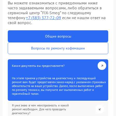
Вы можете ознакомиться с приведенными ниже
часто задаваемыми вопросами, либо обратиться в
сервисный центр “FIX-Smeg” по следующему
телефону
+7 (383) 377-72-09
если не нашли ответ на
свой вопрос.
Общие вопросы
Вопросы по ремонту кофемашин
Какие документы вы предоставляете?
На этапе приема устройства на диагностику и последующий
ремонт вам будет предоставлен заказ-наряд с указанием страховых
обязательств на ваше устройство. Далее, после выполнения работ
по ремонту техники, вы получите акт выполненных работ и
гарантийный талон.
Я уже знаю в чем неисправность и какой
ремонт необходим. Для чего проводить
диагностику?