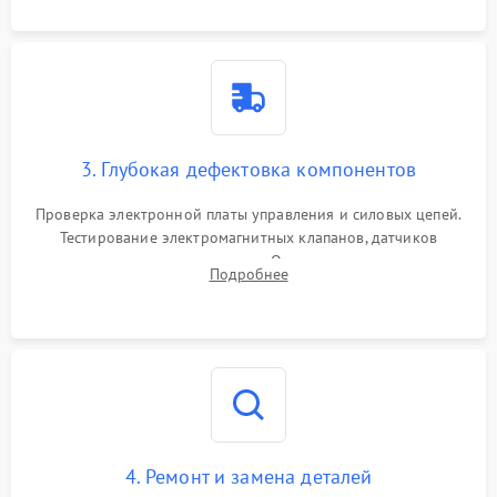
специализированной химии.
3. Глубокая дефектовка компонентов
Проверка электронной платы управления и силовых цепей.
Тестирование электромагнитных клапанов, датчиков
температуры и расходомера. Оценка степени износа
Подробнее
жерновов кофемолки, уплотнительных колец гидросистемы
и шестерней редуктора.
4. Ремонт и замена деталей