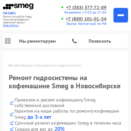
+7 (383) 377-72-09
Ежедневно с 9:00 до 21:00
FIX-SMEG
Ремонт устройств Smeg
+7 (800) 101-01-54
Специализированный
cервисный центр г.
Звонок бесплатный по РФ
Новосибирск
Мы ремонтируем
Позвонить
ирске
Кофемашина Smeg ремонт гидросистемы
Ремонт гидросистемы на
кофемашине Smeg в Новосибирске
Привезем и увезем кофемашину Smeg
собственной доставкой
Гарантия на наши работы по ремонту кофемашин
до 3-х лет
Smeg
Ремонт посудомоечных машин Smeg
Ремонт стиральных машин Smeg
Ремонт микроволновых печей Smeg
Ремонт варочных панелей Smeg
Срочный ремонт кофемашин Smeg в течении часа
20%
Скидка для вас до