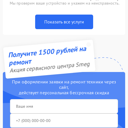
Мы проверим ваше устройство и укажем на неисправность.
Показать все услуги
Получите 1500 рублей на
ремонт
Акция сервисного центра Smeg
При оформлении заявки на ремонт техники через
сайт,
действует персональная бессрочная скидка