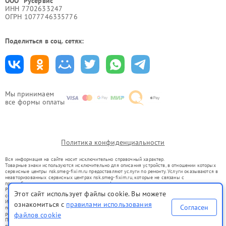
ООО "Русервис"
ИНН 7702633247
ОГРН 1077746335776
Поделиться в соц. сетях:
Мы принимаем
все формы оплаты
Политика конфиденциальности
Вся информация на сайте носит исключительно справочный характер.
Товарные знаки используются исключительно для описания устройств, в отношении которых
сервисные центры nsk.smeg-fixim.ru предоставляют услуги по ремонту. Услуги оказываются в
неавторизованных сервисных центрах nsk.smeg-fixim.ru, которые не связаны с
правообладателями товарных знаков или их официальными представителями.
Ремонт осуществляется для устройств, уже введенных в гражданский оборот в соответствии
Этот сайт использует файлы cookie. Вы можете
со статьей 1487 ГК РФ.
Использование товарных знаков не преследует цели индивидуализации услуг или введения
ознакомиться с
правилами использования
Согласен
потребителей в заблуждение, а служит для информирования о предоставляемых услугах по
ремонту техники указанных брендов.
файлов cookie
Представленная на сайте информация не является публичной офертой, определяемой
положениями Статьи 437(2) Гражданского кодекса РФ