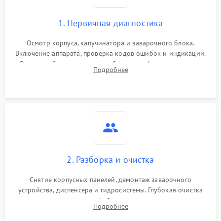
1. Первичная диагностика
Осмотр корпуса, капучинатора и заварочного блока.
Включение аппарата, проверка кодов ошибок и индикации.
Оценка работы помпы, термоблока и кофемолки на слух.
Подробнее
Измерение температуры и давления воды для выявления
локализации поломки.
2. Разборка и очистка
Снятие корпусных панелей, демонтаж заварочного
устройства, диспенсера и гидросистемы. Глубокая очистка
внутренних узлов от кофейных масел, жмыха и накипи.
Подробнее
Промывка дренажных каналов и фильтров с использованием