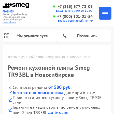
+7 (383) 377-72-09
Ежедневно с 9:00 до 21:00
FIX-SMEG
Ремонт устройств Smeg
+7 (800) 101-01-54
Специализированный
cервисный центр г.
Звонок бесплатный по РФ
Новосибирск
Мы ремонтируем
Позвонить
ирске
Ремонт кухонной плиты Smeg TR93BL в Новосибирске
Ремонт кухонной плиты Smeg
TR93BL в Новосибирске
от 580 руб.
Стоимость ремонта
Бесплатная диагностика
даже при отказе
Привезем и увезем кухонную плиту Smeg TR93BL
сами
Ремонт микроволновых печей Smeg
Ремонт варочных панелей Smeg
Ремонт посудомоечных машин Smeg
Ремонт стиральных машин Smeg
Гарантия на наши работы по ремонту кухонных
до 3-х лет
плит Smeg TR93BL