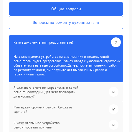
Общие вопросы
Вопросы по ремонту кухонных плит
Какие документы вы предоставляете?
На этапе приема устройства на диагностику и последующий
ремонт вам будет предоставлен заказ-наряд с указанием страховых
обязательств на ваше устройство. Далее, после выполнения работ
по ремонту техники, вы получите акт выполненных работ и
гарантийный талон.
Я уже знаю в чем неисправность и какой
ремонт необходим. Для чего проводить
диагностику?
Мне нужен срочный ремонт. Сможете
сделать?
Я хочу, чтобы мое устройство
ремонтировали при мне.