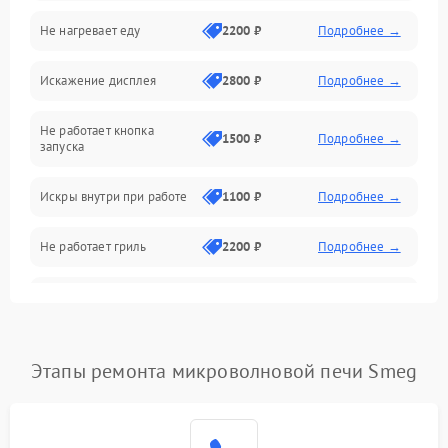
Не нагревает еду
2200 ₽
Подробнее →
Механические повреждения
Искажение дисплея
2800 ₽
Подробнее →
Питание и запуск
Не работает кнопка
Нагрев и приготовление
1500 ₽
Подробнее →
запуска
Программное обеспечение
Искры внутри при работе
1100 ₽
Подробнее →
Не работает гриль
2200 ₽
Подробнее →
Перегрев или отключение
2400 ₽
Подробнее →
во время работы
Появление запаха гари
2400 ₽
Подробнее →
Этапы ремонта микроволновой печи Smeg
Проблемы с вентилятором
2000 ₽
Подробнее →