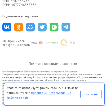
ИНН 7702633247
ОГРН 1077746335776
Поделиться в соц. сетях:
Мы принимаем
все формы оплаты
Политика конфиденциальности
Вся информация на сайте носит исключительно справочный характер.
Товарные знаки используются исключительно для описания устройств, в отношении которых
сервисные центры nsk.smeg-fixim.ru предоставляют услуги по ремонту. Услуги оказываются в
неавторизованных сервисных центрах nsk.smeg-fixim.ru, которые не связаны с
правообладателями товарных знаков или их официальными представителями.
Ремонт осуществляется для устройств, уже введенных в гражданский оборот в соответствии
Этот сайт использует файлы cookie. Вы можете
со статьей 1487 ГК РФ.
Использование товарных знаков не преследует цели индивидуализации услуг или введения
ознакомиться с
правилами использования
Согласен
потребителей в заблуждение, а служит для информирования о предоставляемых услугах по
ремонту техники указанных брендов.
файлов cookie
Представленная на сайте информация не является публичной офертой, определяемой
положениями Статьи 437(2) Гражданского кодекса РФ