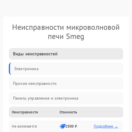
Неисправности микроволновой
печи Smeg
Виды неисправностей
Электроника
Прочие неисправности
Панель управления и электроника
Неисправности
Стоимость
Дверца и корпус
Не включается
2500 ₽
Подробнее →
Механика и внутренние элементы