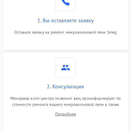
Поломка системы
2200 ₽
Подробнее →
охлаждения
1. Вы оставляете заявку
Не работают сенсорные
2400 ₽
Подробнее →
кнопки
Оставьте заявку на ремонт микроволновой печи Smeg
Не горит подсветка
2000 ₽
Подробнее →
Сломался трансформатор
1000 ₽
Подробнее →
2. Консультация
Менеджер колл центра позвонит вам, проинформирует по
стоимости ремонта вашего микроволновой печи а также
ответит на все ваши вопросы.
Подробнее