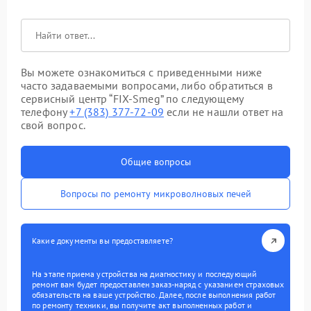
Вы можете ознакомиться с приведенными ниже
часто задаваемыми вопросами, либо обратиться в
сервисный центр “FIX-Smeg” по следующему
телефону
+7 (383) 377-72-09
если не нашли ответ на
свой вопрос.
Общие вопросы
Вопросы по ремонту микроволновых печей
Какие документы вы предоставляете?
На этапе приема устройства на диагностику и последующий
ремонт вам будет предоставлен заказ-наряд с указанием страховых
обязательств на ваше устройство. Далее, после выполнения работ
по ремонту техники, вы получите акт выполненных работ и