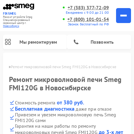
+7 (383) 377-72-09
Ежедневно с 9:00 до 21:00
FIX-SMEG
Ремонт устройств Smeg
+7 (800) 101-01-54
Специализированный
cервисный центр г.
Звонок бесплатный по РФ
Новосибирск
Мы ремонтируем
Позвонить
ирске
Ремонт микроволновой печи Smeg FMI120G в Новосибирске
Ремонт микроволновой печи Smeg
FMI120G в Новосибирске
от 380 руб.
Стоимость ремонта
Бесплатная диагностика
даже при отказе
Привезем и увезем микроволновую печь Smeg
FMI120G сами
Ремонт стиральных машин Smeg
Ремонт посудомоечных машин Smeg
Ремонт варочных панелей Smeg
Гарантия на наши работы по ремонту
до 3-х лет
микроволновых печей Smeg FMI120G