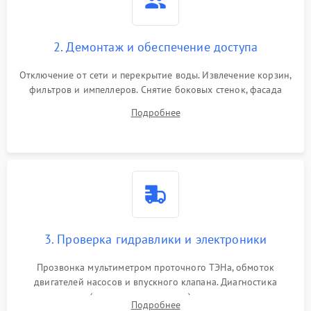
2. Демонтаж и обеспечение доступа
Отключение от сети и перекрытие воды. Извлечение корзин,
фильтров и импеллеров. Снятие боковых стенок, фасада
дверцы или нижнего поддона для прямого доступа к
Подробнее
циркуляционному насосу, ТЭНу и сливной помпе.
3. Проверка гидравлики и электроники
Прозвонка мультиметром проточного ТЭНа, обмоток
двигателей насосов и впускного клапана. Диагностика
прессостата (датчика уровня воды), датчика мутности,
Подробнее