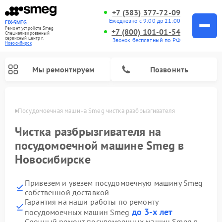
+7 (383) 377-72-09
Ежедневно с 9:00 до 21:00
FIX-SMEG
Ремонт устройств Smeg
+7 (800) 101-01-54
Специализированный
cервисный центр г.
Звонок бесплатный по РФ
Новосибирск
Мы ремонтируем
Позвонить
ирске
Посудомоечная машина Smeg чистка разбрызгивателя
Чистка разбрызгивателя на
посудомоечной машине Smeg в
Новосибирске
Привезем и увезем посудомоечную машину Smeg
собственной доставкой
Гарантия на наши работы по ремонту
Ремонт стиральных машин Smeg
Ремонт микроволновых печей Smeg
Ремонт варочных панелей Smeg
до 3-х лет
посудомоечных машин Smeg
Срочный ремонт посудомоечных машин Smeg в