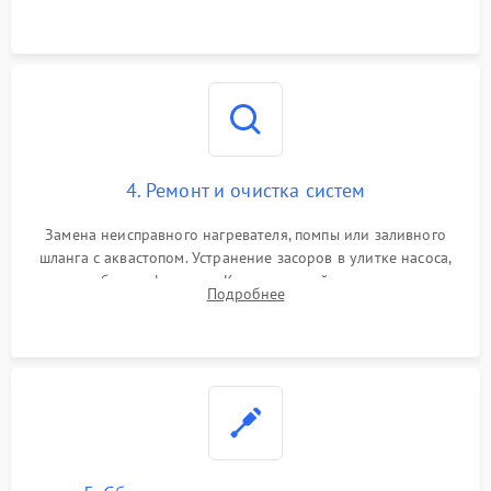
концевика дверцы и электронного модуля управления.
4. Ремонт и очистка систем
Замена неисправного нагревателя, помпы или заливного
шланга с аквастопом. Устранение засоров в улитке насоса,
патрубках и фильтрах. Компонентный ремонт платы
Подробнее
управления, восстановление поврежденной проводки.