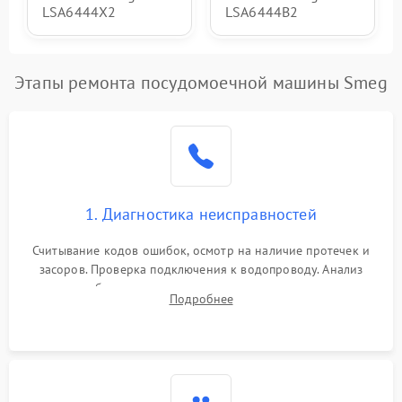
LSA6444X2
LSA6444B2
Этапы ремонта посудомоечной машины Smeg
1. Диагностика неисправностей
Считывание кодов ошибок, осмотр на наличие протечек и
засоров. Проверка подключения к водопроводу. Анализ
жалоб на отсутствие слива, нагрева, вращения
Подробнее
разбрызгивателей или срабатывание системы защиты
аквастоп.