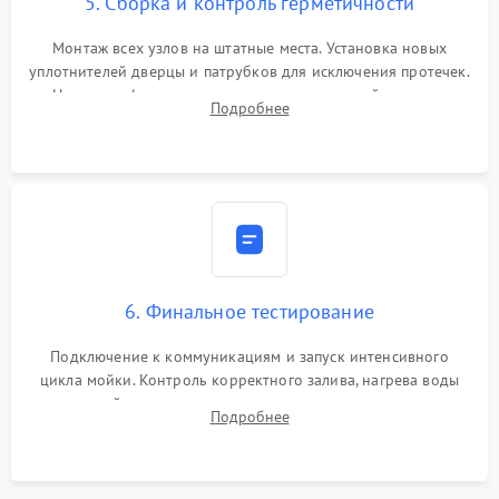
5. Сборка и контроль герметичности
Монтаж всех узлов на штатные места. Установка новых
уплотнителей дверцы и патрубков для исключения протечек.
Надежная фиксация хомутов гидравлической системы,
Подробнее
сборка корпуса и установка датчика поплавка.
6. Финальное тестирование
Подключение к коммуникациям и запуск интенсивного
цикла мойки. Контроль корректного залива, нагрева воды
до нужной температуры, отсутствия посторонних шумов,
Подробнее
штатного слива и абсолютной сухости в поддоне.