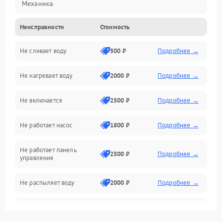
Механика
Неисправности
Стоимость
Управление
Не сливает воду
500 ₽
Подробнее →
Электропитание
Не нагревает воду
2000 ₽
Подробнее →
Датчики
Не включается
2500 ₽
Подробнее →
Нагрев
Не работает насос
1800 ₽
Подробнее →
Вода
Не работает панель
Гигиена
2500 ₽
Подробнее →
управления
Программное обеспечение
Не распыляет воду
2000 ₽
Подробнее →
Не запускается цикл
1800 ₽
Подробнее →
стирки