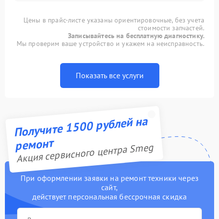
Цены в прайс-листе указаны ориентировочные, без учета
стоимости запчастей.
Записывайтесь на бесплатную диагностику.
Мы проверим ваше устройство и укажем на неисправность.
Показать все услуги
Получите 1500 рублей на
ремонт
Акция сервисного центра Smeg
При оформлении заявки на ремонт техники через
сайт,
действует персональная бессрочная скидка