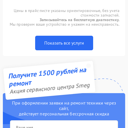
Цены в прайс-листе указаны ориентировочные, без учета
стоимости запчастей.
Записывайтесь на бесплатную диагностику.
Мы проверим ваше устройство и укажем на неисправность.
Показать все услуги
Получите 1500 рублей на
ремонт
Акция сервисного центра Smeg
При оформлении заявки на ремонт техники через
сайт,
действует персональная бессрочная скидка