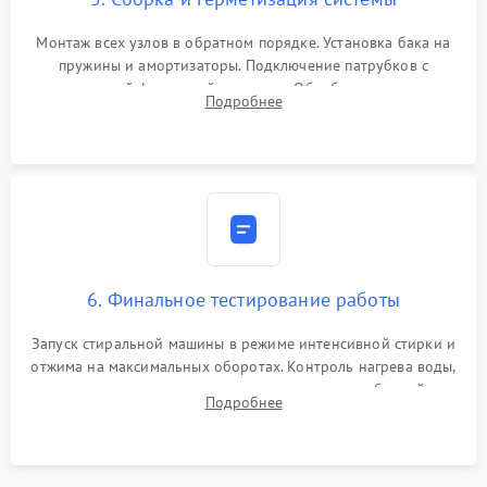
Монтаж всех узлов в обратном порядке. Установка бака на
пружины и амортизаторы. Подключение патрубков с
надежной фиксацией хомутами. Обработка стыков
Подробнее
герметиком для предотвращения возможных протечек воды.
6. Финальное тестирование работы
Запуск стиральной машины в режиме интенсивной стирки и
отжима на максимальных оборотах. Контроль нагрева воды,
корректности слива, отсутствия излишних вибраций,
Подробнее
посторонних стуков и протечек под корпусом.