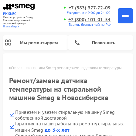
+7 (383) 377-72-09
Ежедневно с 9:00 до 21:00
FIX-SMEG
Ремонт устройств Smeg
+7 (800) 101-01-54
Специализированный
cервисный центр г.
Звонок бесплатный по РФ
Новосибирск
Мы ремонтируем
Позвонить
ирске
Стиральная машина Smeg ремонт/замена датчика температуры
Ремонт/замена датчика
температуры на стиральной
машине Smeg в Новосибирске
Привезем и увезем стиральную машину Smeg
собственной доставкой
Гарантия на наши работы по ремонту стиральных
Ремонт микроволновых печей Smeg
Ремонт посудомоечных машин Smeg
Ремонт варочных панелей Smeg
до 3-х лет
машин Smeg
Срочный ремонт стиральных машин Smeg в