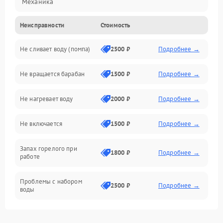
Механика
Неисправности
Стоимость
Электропитание
Не сливает воду (помпа)
2500 ₽
Подробнее →
Водоснабжение
Не вращается барабан
1500 ₽
Подробнее →
Слив
Не нагревает воду
2000 ₽
Подробнее →
Программное обеспечение
Не включается
1500 ₽
Подробнее →
Запах горелого при
1800 ₽
Подробнее →
работе
Проблемы с набором
2500 ₽
Подробнее →
воды
Замена ТЭНа
2200 ₽
Подробнее →