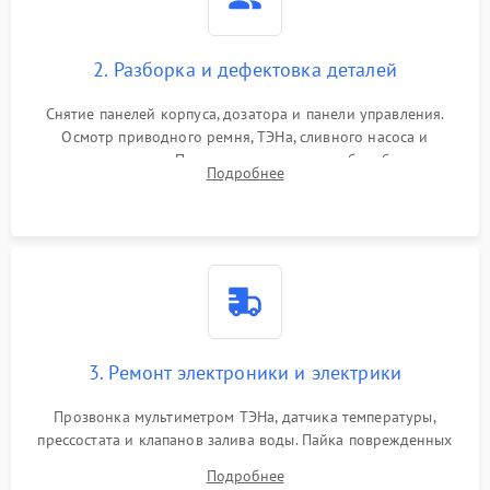
2. Разборка и дефектовка деталей
Снятие панелей корпуса, дозатора и панели управления.
Осмотр приводного ремня, ТЭНа, сливного насоса и
амортизаторов. Проверка подшипников барабана и
Подробнее
крестовины на износ, а манжеты люка на разрывы.
3. Ремонт электроники и электрики
Прозвонка мультиметром ТЭНа, датчика температуры,
прессостата и клапанов залива воды. Пайка поврежденных
дорожек или замена симисторов на плате управления.
Подробнее
Восстановление целостности проводки и контактов.