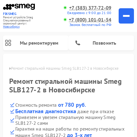
+7 (383) 377-72-09
Ежедневно с 9:00 до 21:00
FIX-SMEG
Ремонт устройств Smeg
+7 (800) 101-01-54
Специализированный
cервисный центр г.
Звонок бесплатный по РФ
Новосибирск
Мы ремонтируем
Позвонить
ирске
Ремонт стиральной машины Smeg SLB127-2 в Новосибирске
Ремонт стиральной машины Smeg
SLB127-2 в Новосибирске
от 780 руб.
Стоимость ремонта
Бесплатная диагностика
даже при отказе
Привезем и увезем стиральную машину Smeg
SLB127-2 сами
Ремонт микроволновых печей Smeg
Ремонт посудомоечных машин Smeg
Ремонт варочных панелей Smeg
Гарантия на наши работы по ремонту стиральных
до 3-х лет
машин Smeg SLB127-2