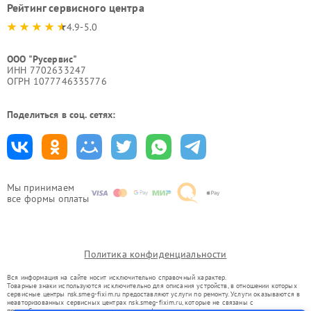
Рейтинг сервисного центра
4.9-5.0
ООО "Русервис"
ИНН 7702633247
ОГРН 1077746335776
Поделиться в соц. сетях:
Мы принимаем
все формы оплаты
Политика конфиденциальности
Вся информация на сайте носит исключительно справочный характер.
Товарные знаки используются исключительно для описания устройств, в отношении которых
сервисные центры nsk.smeg-fixim.ru предоставляют услуги по ремонту. Услуги оказываются в
неавторизованных сервисных центрах nsk.smeg-fixim.ru, которые не связаны с
правообладателями товарных знаков или их официальными представителями.