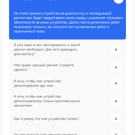
На этапе приема устройства на диагностику и последующий
ремонт вам будет предоставлен заказ-наряд с указанием страховых
обязательств на ваше устройство. Далее, после выполнения работ
по ремонту техники, вы получите акт выполненных работ и
гарантийный талон.
Я уже знаю в чем неисправность и какой
ремонт необходим. Для чего проводить
диагностику?
Мне нужен срочный ремонт. Сможете
сделать?
Я хочу, чтобы мое устройство
ремонтировали при мне.
Я хочу, чтобы мое устройство
ремонтировалось только оригинальными
запчастями.
Как я узнаю, что мое устройство готово?
От чего зависит срок ремонта техники?