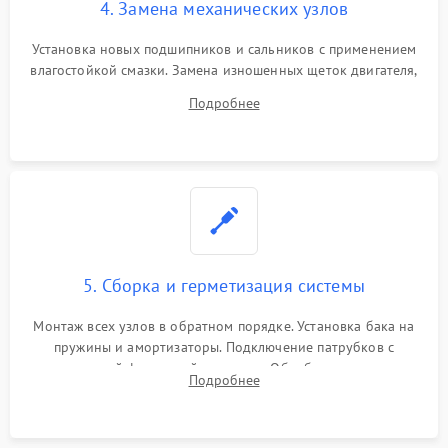
4. Замена механических узлов
Установка новых подшипников и сальников с применением
влагостойкой смазки. Замена изношенных щеток двигателя,
порванного ремня привода, неисправного сливного насоса
Подробнее
или поврежденной резиновой манжеты.
5. Сборка и герметизация системы
Монтаж всех узлов в обратном порядке. Установка бака на
пружины и амортизаторы. Подключение патрубков с
надежной фиксацией хомутами. Обработка стыков
Подробнее
герметиком для предотвращения возможных протечек воды.