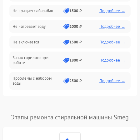
Не вращается барабан
1500 ₽
Подробнее →
Слив
Не нагревает воду
2000 ₽
Подробнее →
Программное обеспечение
Не включается
1500 ₽
Подробнее →
Запах горелого при
1800 ₽
Подробнее →
работе
Проблемы с набором
2500 ₽
Подробнее →
воды
Замена ТЭНа
2200 ₽
Подробнее →
Замена платы управления
2200 ₽
Подробнее →
Этапы ремонта стиральной машины Smeg