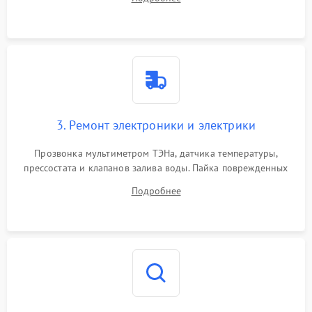
крестовины на износ, а манжеты люка на разрывы.
3. Ремонт электроники и электрики
Прозвонка мультиметром ТЭНа, датчика температуры,
прессостата и клапанов залива воды. Пайка поврежденных
дорожек или замена симисторов на плате управления.
Подробнее
Восстановление целостности проводки и контактов.