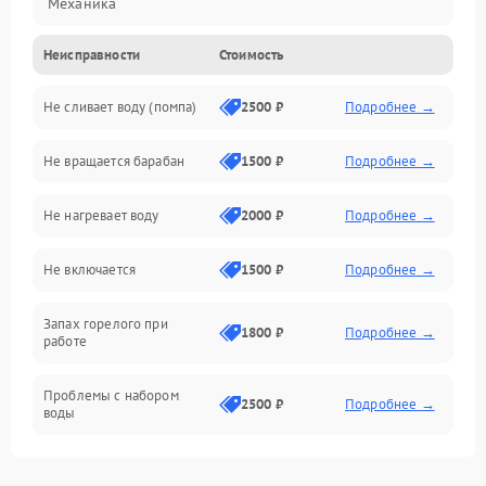
Механика
Неисправности
Стоимость
Электропитание
Не сливает воду (помпа)
2500 ₽
Подробнее →
Водоснабжение
Не вращается барабан
1500 ₽
Подробнее →
Слив
Не нагревает воду
2000 ₽
Подробнее →
Программное обеспечение
Не включается
1500 ₽
Подробнее →
Запах горелого при
1800 ₽
Подробнее →
работе
Проблемы с набором
2500 ₽
Подробнее →
воды
Замена ТЭНа
2200 ₽
Подробнее →