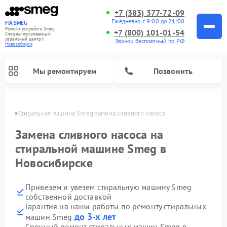
+7 (383) 377-72-09
Ежедневно с 9:00 до 21:00
FIX-SMEG
Ремонт устройств Smeg
+7 (800) 101-01-54
Специализированный
cервисный центр г.
Звонок бесплатный по РФ
Новосибирск
Мы ремонтируем
Позвонить
ирске
Стиральная машина Smeg замена сливного насоса
Замена сливного насоса на
стиральной машине Smeg в
Новосибирске
Привезем и увезем стиральную машину Smeg
собственной доставкой
Гарантия на наши работы по ремонту стиральных
Ремонт микроволновых печей Smeg
Ремонт посудомоечных машин Smeg
Ремонт варочных панелей Smeg
до 3-х лет
машин Smeg
Срочный ремонт стиральных машин Smeg в