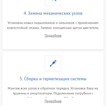
4. Замена механических узлов
Установка новых подшипников и сальников с применением
влагостойкой смазки. Замена изношенных щеток двигателя,
порванного ремня привода, неисправного сливного насоса
Подробнее
или поврежденной резиновой манжеты.
5. Сборка и герметизация системы
Монтаж всех узлов в обратном порядке. Установка бака на
пружины и амортизаторы. Подключение патрубков с
надежной фиксацией хомутами. Обработка стыков
Подробнее
герметиком для предотвращения возможных протечек воды.