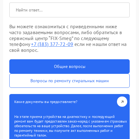
Вы можете ознакомиться с приведенными ниже
часто задаваемыми вопросами, либо обратиться в
сервисный центр “FIX-Smeg” по следующему
телефону
+7 (383) 377-72-09
если не нашли ответ на
свой вопрос.
Общие вопросы
Вопросы по ремонту стиральных машин
Какие документы вы предоставляете?
На этапе приема устройства на диагностику и последующий
ремонт вам будет предоставлен заказ-наряд с указанием страховых
обязательств на ваше устройство. Далее, после выполнения работ
по ремонту техники, вы получите акт выполненных работ и
гарантийный талон.