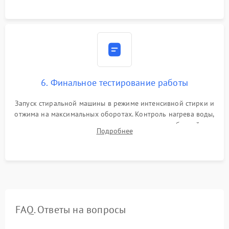
6. Финальное тестирование работы
Запуск стиральной машины в режиме интенсивной стирки и
отжима на максимальных оборотах. Контроль нагрева воды,
корректности слива, отсутствия излишних вибраций,
Подробнее
посторонних стуков и протечек под корпусом.
FAQ. Ответы на вопросы