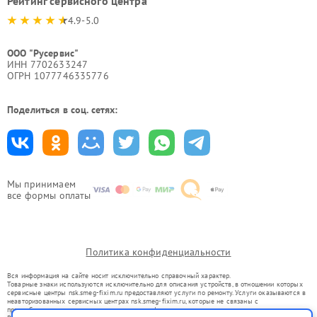
Рейтинг сервисного центра
4.9-5.0
ООО "Русервис"
ИНН 7702633247
ОГРН 1077746335776
Поделиться в соц. сетях:
Мы принимаем
все формы оплаты
Политика конфиденциальности
Вся информация на сайте носит исключительно справочный характер.
Товарные знаки используются исключительно для описания устройств, в отношении которых
сервисные центры nsk.smeg-fixim.ru предоставляют услуги по ремонту. Услуги оказываются в
неавторизованных сервисных центрах nsk.smeg-fixim.ru, которые не связаны с
правообладателями товарных знаков или их официальными представителями.