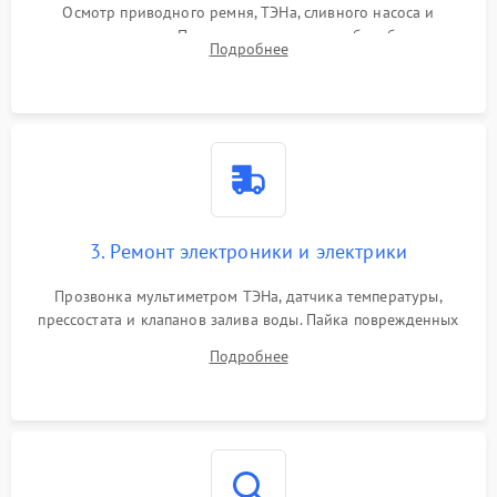
Осмотр приводного ремня, ТЭНа, сливного насоса и
амортизаторов. Проверка подшипников барабана и
Подробнее
крестовины на износ, а манжеты люка на разрывы.
3. Ремонт электроники и электрики
Прозвонка мультиметром ТЭНа, датчика температуры,
прессостата и клапанов залива воды. Пайка поврежденных
дорожек или замена симисторов на плате управления.
Подробнее
Восстановление целостности проводки и контактов.