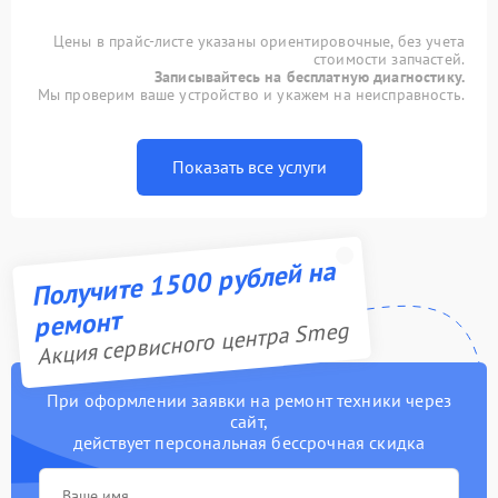
Цены в прайс-листе указаны ориентировочные, без учета
стоимости запчастей.
Записывайтесь на бесплатную диагностику.
Мы проверим ваше устройство и укажем на неисправность.
Показать все услуги
Получите 1500 рублей на
ремонт
Акция сервисного центра Smeg
При оформлении заявки на ремонт техники через
сайт,
действует персональная бессрочная скидка