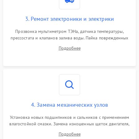
3. Ремонт электроники и электрики
Прозвонка мультиметром ТЭНа, датчика температуры,
прессостата и клапанов залива воды. Пайка поврежденных
дорожек или замена симисторов на плате управления.
Подробнее
Восстановление целостности проводки и контактов.
4. Замена механических узлов
Установка новых подшипников и сальников с применением
влагостойкой смазки. Замена изношенных щеток двигателя,
порванного ремня привода, неисправного сливного насоса
Подробнее
или поврежденной резиновой манжеты.