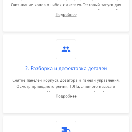
Считывание кодов ошибок с дисплея. Тестовый запуск для
выявления посторонних шумов, протечек или сбоев в работе
Подробнее
электронного модуля управления.
2. Разборка и дефектовка деталей
Снятие панелей корпуса, дозатора и панели управления.
Осмотр приводного ремня, ТЭНа, сливного насоса и
амортизаторов. Проверка подшипников барабана и
Подробнее
крестовины на износ, а манжеты люка на разрывы.