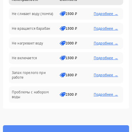
Электропитание
Не сливает воду (помпа)
2500 ₽
Подробнее →
Водоснабжение
Не вращается барабан
1500 ₽
Подробнее →
Слив
Не нагревает воду
2000 ₽
Подробнее →
Программное обеспечение
Не включается
1500 ₽
Подробнее →
Запах горелого при
1800 ₽
Подробнее →
работе
Проблемы с набором
2500 ₽
Подробнее →
воды
Замена ТЭНа
2200 ₽
Подробнее →
Замена платы управления
2200 ₽
Подробнее →