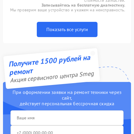
стоимости запчастей.
Записывайтесь на бесплатную диагностику.
Мы проверим ваше устройство и укажем на неисправность.
Показать все услуги
Получите 1500 рублей на
ремонт
Акция сервисного центра Smeg
При оформлении заявки на ремонт техники через
сайт,
действует персональная бессрочная скидка