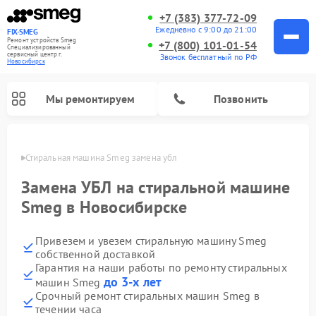
+7 (383) 377-72-09
Ежедневно с 9:00 до 21:00
FIX-SMEG
Ремонт устройств Smeg
+7 (800) 101-01-54
Специализированный
cервисный центр г.
Звонок бесплатный по РФ
Новосибирск
Мы ремонтируем
Позвонить
ирске
Стиральная машина Smeg замена убл
Замена УБЛ на стиральной машине
Smeg в Новосибирске
Привезем и увезем стиральную машину Smeg
собственной доставкой
Гарантия на наши работы по ремонту стиральных
до 3-х лет
машин Smeg
Ремонт микроволновых печей Smeg
Ремонт посудомоечных машин Smeg
Ремонт варочных панелей Smeg
Срочный ремонт стиральных машин Smeg в
течении часа