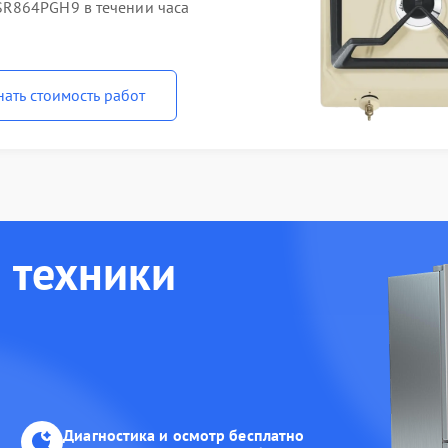
R864PGH9 в течении часа
нать стоимость работ
 техники
Диагностика и осмотр бесплатно