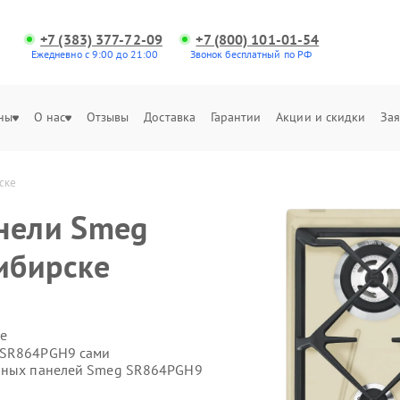
+7 (383) 377-72-09
+7 (800) 101-01-54
Ежедневно с 9:00 до 21:00
Звонок бесплатный по РФ
ны
О нас
Отзывы
Доставка
Гарантии
Акции и скидки
Зая
ске
нели Smeg
ибирске
е
 SR864PGH9 сами
очных панелей Smeg SR864PGH9