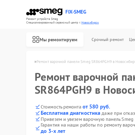
FIX-SMEG
Ремонт устройств Smeg
Специализированный cервисный центр г.
Новосибирск
Мы ремонтируем
Срочный ремонт
Це
meg в Новосибирске
Ремонт варочной панели Smeg SR864PGH9 в Новосибир
Ремонт варочной па
SR864PGH9 в Новос
от 580 руб.
Стоимость ремонта
Бесплатная диагностика
даже при отказ
Привезем и увезем варочную панель Smeg
Гарантия на наши работы по ремонту вар
Ремонт посудомоечных машин Smeg
Ремонт микроволновых печей Smeg
Ремонт стиральных машин Smeg
Ремонт духовых шкафов Smeg
до 3-х лет