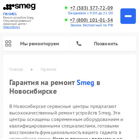
+7 (383) 377-72-09
Ежедневно с 9:00 до 21:00
FIX-SMEG
Ремонт устройств Smeg
+7 (800) 101-01-54
Специализированный
cервисный центр г.
Звонок бесплатный по РФ
Новосибирск
Мы ремонтируем
Позвонить
Главная
Гарантия
Гарантия на ремонт
Smeg
в
Новосибирске
В Новосибирске сервисные центры предлагают
высококачественный ремонт устройств Smeg. Эти
центры оснащены современным оборудованием и
квалифицированными специалистами, готовыми
Ремонт микроволновых печей Smeg
Ремонт варочных панелей Smeg
Ремонт посудомоечных машин Smeg
Ремонт стиральных машин Smeg
восстановить функциональность вашего гаджета в
кратчайшие сроки.
Частые причины поломок и их