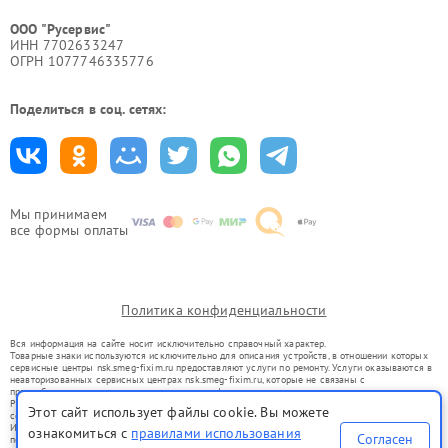
ООО "Русервис"
ИНН 7702633247
ОГРН 1077746335776
Поделиться в соц. сетях:
Мы принимаем
все формы оплаты
Политика конфиденциальности
Вся информация на сайте носит исключительно справочный характер.
Товарные знаки используются исключительно для описания устройств, в отношении которых
сервисные центры nsk.smeg-fixim.ru предоставляют услуги по ремонту. Услуги оказываются в
неавторизованных сервисных центрах nsk.smeg-fixim.ru, которые не связаны с
правообладателями товарных знаков или их официальными представителями.
Ремонт осуществляется для устройств, уже введенных в гражданский оборот в соответствии
Этот сайт использует файлы cookie. Вы можете
со статьей 1487 ГК РФ.
Использование товарных знаков не преследует цели индивидуализации услуг или введения
ознакомиться с
правилами использования
Согласен
потребителей в заблуждение, а служит для информирования о предоставляемых услугах по